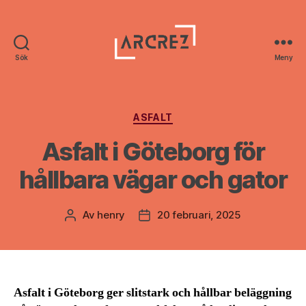
Sök
Meny
Arcrez
Kategorier
ASFALT
Asfalt i Göteborg för
hållbara vägar och gator
Av
henry
20 februari, 2025
Inläggsförfattare
Inläggsdatum
Asfalt i Göteborg ger slitstark och hållbar beläggning