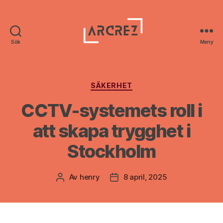
Sök
Meny
Arcrez
Kategorier
SÄKERHET
CCTV-systemets roll i
att skapa trygghet i
Stockholm
Av
henry
8 april, 2025
Inläggsförfattare
Inläggsdatum