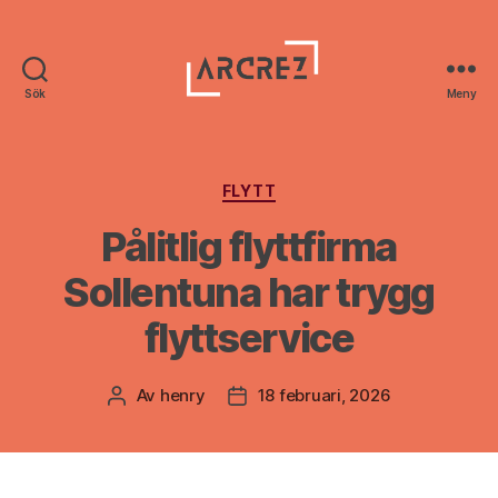
Sök
Meny
Arcrez
Kategorier
FLYTT
Pålitlig flyttfirma
Sollentuna har trygg
flyttservice
Av
henry
18 februari, 2026
Inläggsförfattare
Inläggsdatum