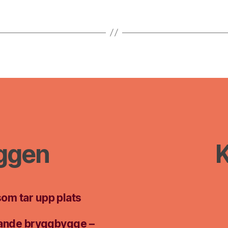
äggen
K
som tar upp plats
ttande bryggbygge –