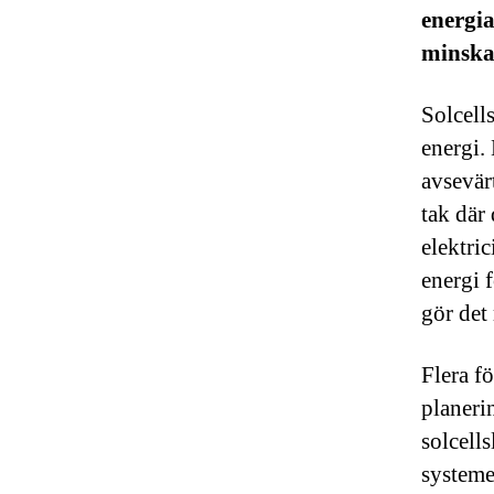
energia
minska
Solcell
energi.
avsevär
tak där
elektric
energi 
gör det 
Flera f
planeri
solcell
systeme