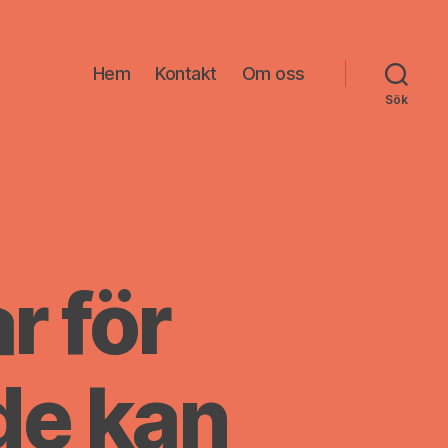
Hem
Kontakt
Om oss
Sök
r för
de kan