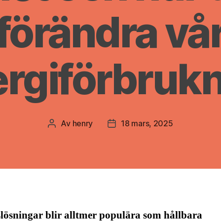
förändra vå
rgiförbruk
Av
henry
18 mars, 2025
Inläggsförfattare
Inläggsdatum
slösningar blir alltmer populära som hållbara