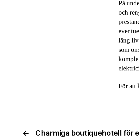
På unde
och ren
prestan
eventue
lång liv
som öns
komplet
elektri
För att
←
Charmiga boutiquehotell för e