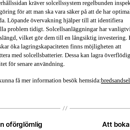
rhållssidan kräver solcellssystem regelbunden inspe
göring för att man ska vara säker på att de har optima
da. Löpande övervakning hjälper till att identifiera
lla problem tidigt. Solcellsanläggningar har vanligtv
slängd, vilket gör dem till en långsiktig investering.
kar öka lagringskapaciteten finns möjligheten att
tera med solcellsbatterier. Dessa kan lagra överflödi
citet för senare användning.
 kunna få mer information besök hemsida:
bredsandsel
n oförglömlig
Att boka