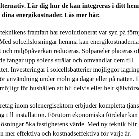
lternativ. Lär dig hur de kan integreras i ditt he
 dina energikostnader. Läs mer här.
steknikens framfart har revolutionerat vår syn på för
 Med solcellslösningar hemma kan energikostnadern
t och miljöpåverkan reduceras. Solpaneler placeras of
 de fångar upp solens strålar och omvandlar dem till
itet. Investeringar i solcellsbatterier möjliggör lagrin
för användning under molniga dagar eller på natten. 
möjligt för hushållen att bli delvis eller helt självför
öretag inom solenergisektorn erbjuder kompletta tjäns
ng till installation. Förutom ekonomiska fördelar kan
slösningar öka fastighetens värde. Med ny teknik blir
n mer effektiva och kostnadseffektiva för varje år.