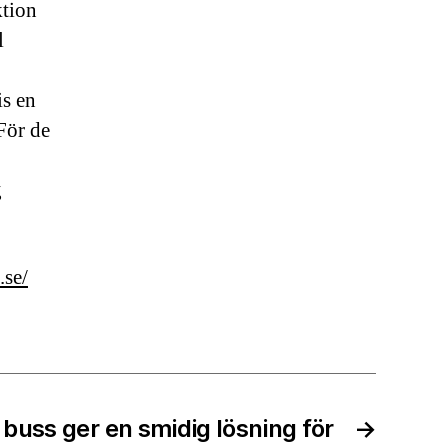
ktion
l
is en
 För de
g
.se/
 buss ger en smidig lösning för
→