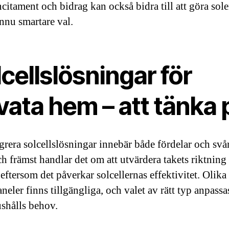
ncitament och bidrag kan också bidra till att göra sol
 ännu smartare val.
cellslösningar för
vata hem – att tänka 
egrera solcellslösningar innebär både fördelar och svår
ch främst handlar det om att utvärdera takets riktning
eftersom det påverkar solcellernas effektivitet. Olika
neler finns tillgängliga, och valet av rätt typ anpassas
ushålls behov.