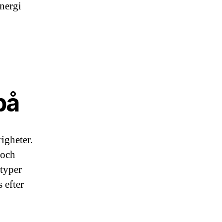
energi
på
igheter.
 och
 typer
 efter