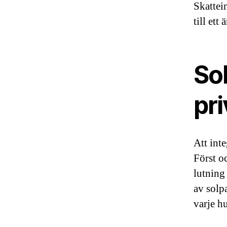
Skattei
till ett
Sol
pri
Att int
Först o
lutning 
av solpa
varje h