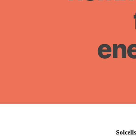
ene
Solcell