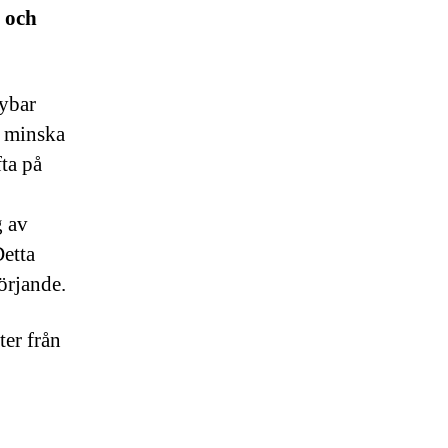
m och
nybar
a minska
ta på
g av
Detta
sörjande.
ter från